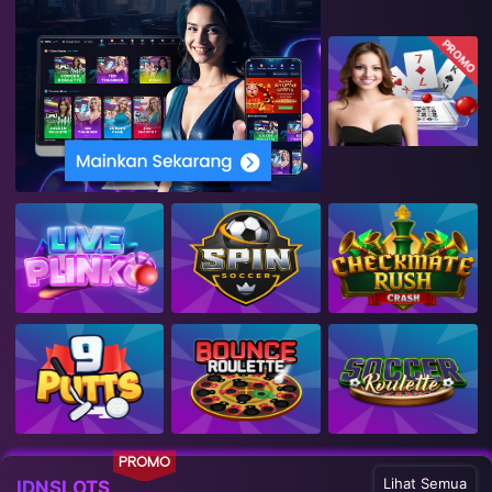
PROMO
PROMO
Lihat Semua
IDNSLOTS