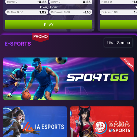
-1.00
1.00
-2
Home 0
Away 0
Home 0
Over/Under
O
1.08
-1.26
-1
Di Atas 0.00
Di Bawah 0.00
Di Atas 0.00
PLAY
PROMO
Lihat Semua
E-SPORTS
PROMO