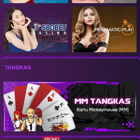
TANGKAS
PROMO