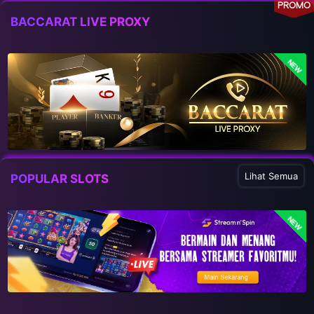
PROMO
BACCARAT LIVE PROXY
NEW
Lihat Semua
POPULAR SLOTS
NEW