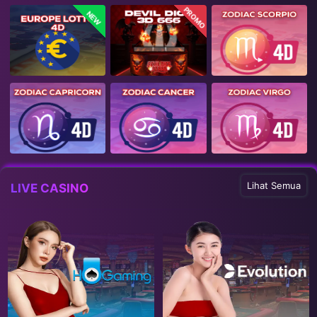
PROMO
NEW
Lihat Semua
LIVE CASINO