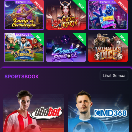
PROMO
PROMO
NEW
NEW
NEW
NEW
Lihat Semua
SPORTSBOOK