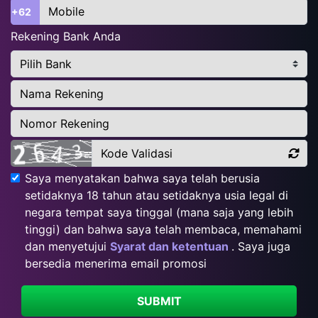
+62
Rekening Bank Anda
Saya menyatakan bahwa saya telah berusia
setidaknya 18 tahun atau setidaknya usia legal di
negara tempat saya tinggal (mana saja yang lebih
tinggi) dan bahwa saya telah membaca, memahami
dan menyetujui
Syarat dan ketentuan
. Saya juga
bersedia menerima email promosi
SUBMIT