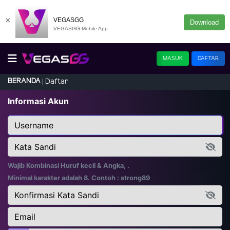
×
VEGASGG
Download
VEGASGG Mobile App
MASUK
DAFTAR
BERANDA
Daftar
Informasi Akun
Wajib Kombinasi Huruf kecil & Angka, .
Minimal karakter adalah 8. Contoh : strong89