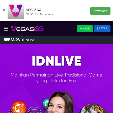
×
VEGASGG
Download
VEGASGG Mobile App
MASUK
DAFTAR
BERANDA
IDNLIVE