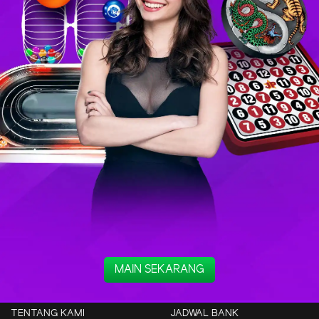
MAIN SEKARANG
TENTANG KAMI
JADWAL BANK